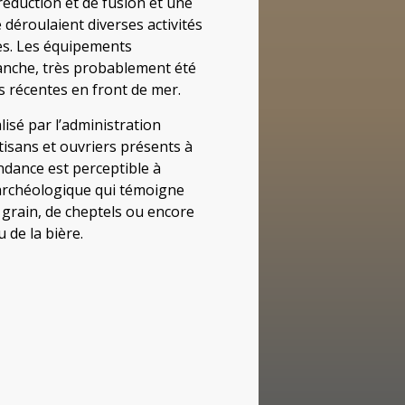
éduction et de fusion et une
déroulaient diverses activités
les. Les équipements
evanche, très probablement été
s récentes en front de mer.
isé par l’administration
tisans et ouvriers présents à
ndance est perceptible à
l archéologique qui témoigne
 grain, de cheptels ou encore
de la bière.