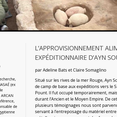
L’APPROVISIONNEMENT ALIM
EXPÉDITIONNAIRE D’AYN S
e
par Adeline Bats et Claire Somaglino
recherche,
Situé sur les rives de la mer Rouge, Ayn S
HASAÉ (ex
de camp de base aux expéditions vers le S
de
Pount. Il fut occupé temporairement, mai
re ARCAN
durant l’Ancien et le Moyen Empire. De ce
nférence,
plusieurs témoignages nous sont parvenu
onsable de
servant à l’entreposage du matériel entre 
gyptienne