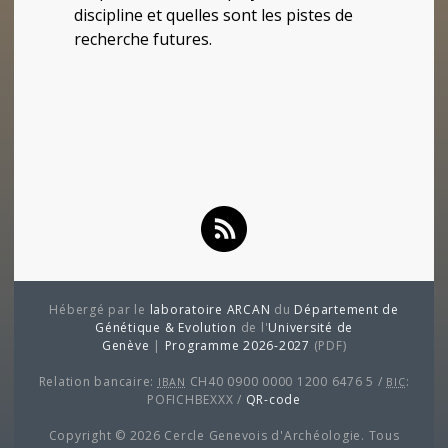
discipline et quelles sont les pistes de
recherche futures.
Hébergé par le
laboratoire ARCAN
du
Département de
Génétique & Evolution
de l'
Université de
Genève
|
Programme 2026-2027
(PDF)
Relation bancaire:
CH40 0900 0000 1200 6476 5 /
:
IBAN
BIC
POFICHBEXXX /
QR-code
Copyright © 2026 Cercle Genevois d'Archéologie. Tous